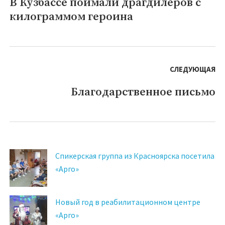
В Кузбассе поймали драгдилеров с
Предыдущая
килограммом героина
запись:
СЛЕДУЮЩАЯ
Благодарственное письмо
Следующая
запись:
Спикерская группа из Красноярска посетила
«Арго»
Новый год в реабилитационном центре
«Арго»