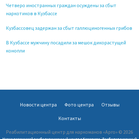
Четверо иностранных граждан осуждены за сбыт
наркотиков в Кузбассе
Кузбассовец задержан за сбыт галлюциногенных грибов
В Кузбассе мужчину посадили за мешок дикорастущей
конопли
Новости центра
Фото центра
Отзывы
Контакты
Реабилитационный центр для наркоманов «Арго» © 2026
Наркологический реабилитационный центр в Кемерово
|
Реабилитационный