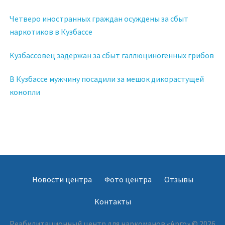
Четверо иностранных граждан осуждены за сбыт
наркотиков в Кузбассе
Кузбассовец задержан за сбыт галлюциногенных грибов
В Кузбассе мужчину посадили за мешок дикорастущей
конопли
Новости центра
Фото центра
Отзывы
Контакты
Реабилитационный центр для наркоманов «Арго» © 2026