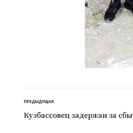
Навигация
ПРЕДЫДУЩАЯ
по
записям
Кузбассовец задержан за сб
Предыдущая
запись: