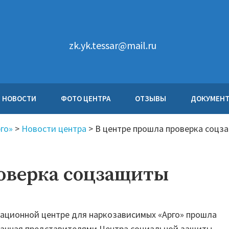
zk.yk.tessar@mail.ru
НОВОСТИ
ФОТО ЦЕНТРА
ОТЗЫВЫ
ДОКУМЕН
го»
>
Новости центра
>
В центре прошла проверка соцз
роверка соцзащиты
ационной центре для наркозависимых «Арго» прошла
ванная представителями Центра социальной защиты