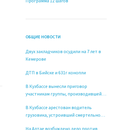
Программа 12 шагов
ОБЩИЕ НОВОСТИ
Двух закладчиков осудили на 7 лет в
Кемерове
ДТП в Бийске и 631г конопли
В Кузбассе вынесли приговор
участникам группы, производившей
контрафактный алкоголь
В Кузбассе арестован водитель
грузовика, устроивший смертельное
ДТП в состоянии наркотического
На Алтае возбуждено дело против
опьянения