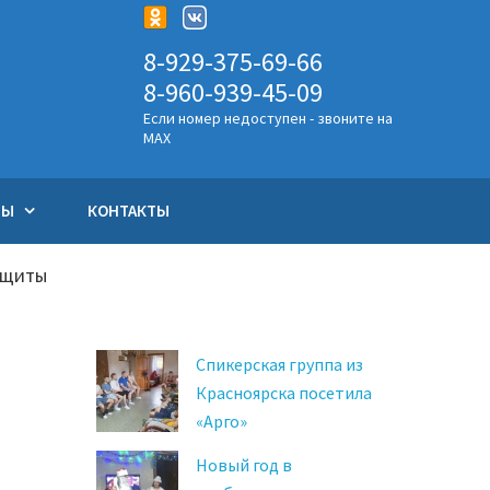
8-929-375-69-66
8-960-939-45-09
Если номер недоступен - звоните на
MAX
ТЫ
КОНТАКТЫ
ащиты
Спикерская группа из
Красноярска посетила
«Арго»
Новый год в