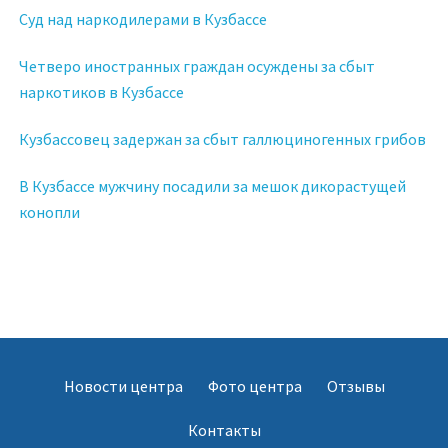
Суд над наркодилерами в Кузбассе
Четверо иностранных граждан осуждены за сбыт
наркотиков в Кузбассе
Кузбассовец задержан за сбыт галлюциногенных грибов
В Кузбассе мужчину посадили за мешок дикорастущей
конопли
Новости центра
Фото центра
Отзывы
Контакты