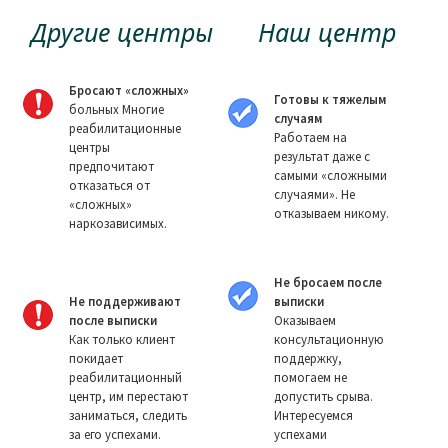
Другие центры
Наш центр
Бросают «сложных»
Готовы к тяжелым
больных Многие
случаям
реабилитационные
Работаем на
центры
результат даже с
предпочитают
самыми «сложными
отказаться от
случаями». Не
«сложных»
отказываем никому.
наркозависимых.
Не бросаем после
Не поддерживают
выписки
после выписки
Оказываем
Как только клиент
консультационную
покидает
поддержку,
реабилитационный
помогаем не
центр, им перестают
допустить срыва.
заниматься, следить
Интересуемся
за его успехами.
успехами