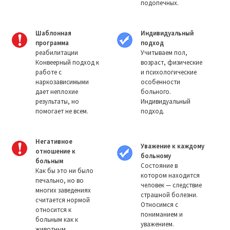
подопечных.
Шаблонная
Индивидуальный
программа
подход
реабилитации
Учитываем пол,
Конвеерный подход к
возраст, физические
работе с
и психологические
наркозависимыми
особенности
дает неплохие
больного.
результаты, но
Индивидуальный
помогает не всем.
подход.
Негативное
Уважение к каждому
отношение к
больному
больным
Состояние в
Как бы это ни было
котором находится
печально, но во
человек — следствие
многих заведениях
страшной болезни.
считается нормой
Относимся с
относится к
пониманием и
больным как к
уважением.
животным.