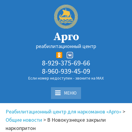
Перейти
к
содержимому
Арго
реабилитационный центр
8-929-375-69-66
8-960-939-45-09
Если номер недоступен - звоните на MAX
МЕНЮ
Реабилитационный центр для наркоманов «Арго»
>
Общие новости
>
В Новокузнецке закрыли
наркопритон