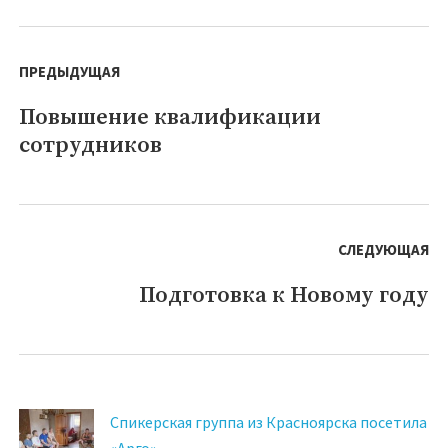
Навигация
по
ПРЕДЫДУЩАЯ
записям
Повышение квалификации
Предыдущая
сотрудников
запись:
СЛЕДУЮЩАЯ
Подготовка к Новому году
Следующая
запись:
Спикерская группа из Красноярска посетила
«Арго»