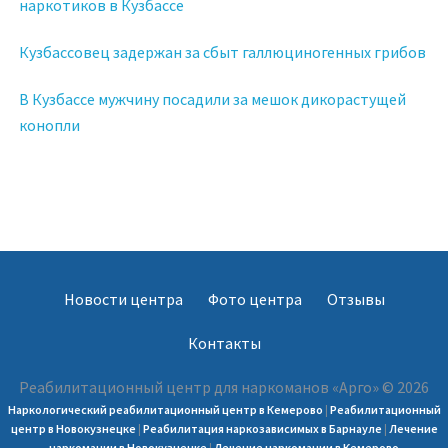
наркотиков в Кузбассе
Кузбассовец задержан за сбыт галлюциногенных грибов
В Кузбассе мужчину посадили за мешок дикорастущей
конопли
Новости центра
Фото центра
Отзывы
Контакты
Реабилитационный центр для наркоманов «Арго» © 2026
Наркологический реабилитационный центр в Кемерово
|
Реабилитационный
центр в Новокузнецке
|
Реабилитация наркозависимых в Барнауле
|
Лечение
наркомании в Новокузнецке
|
Лечение наркомании в Кемерово