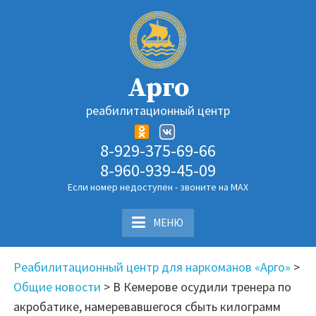
Перейти
к
содержимому
Арго
реабилитационный центр
8-929-375-69-66
8-960-939-45-09
Если номер недоступен - звоните на MAX
МЕНЮ
Реабилитационный центр для наркоманов «Арго»
>
Общие новости
>
В Кемерове осудили тренера по
акробатике, намеревавшегося сбыть килограмм