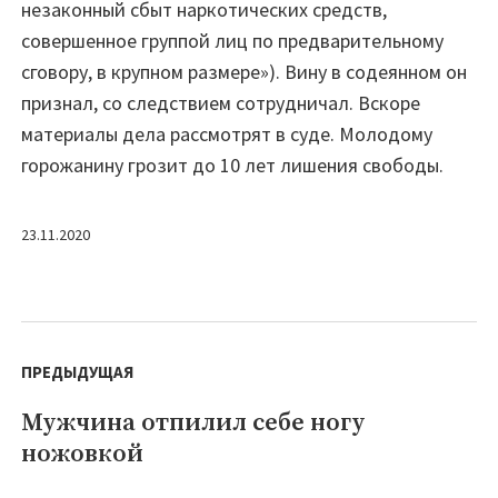
незаконный сбыт наркотических средств,
совершенное группой лиц по предварительному
сговору, в крупном размере»). Вину в содеянном он
признал, со следствием сотрудничал. Вскоре
материалы дела рассмотрят в суде. Молодому
горожанину грозит до 10 лет лишения свободы.
23.11.2020
Навигация
по
ПРЕДЫДУЩАЯ
записям
Мужчина отпилил себе ногу
Предыдущая
ножовкой
запись: