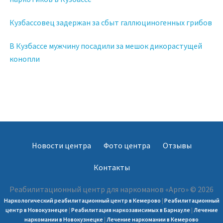
Кузбассовец задержан за сбыт галлюциногенных грибов
В Кузбассе мужчину посадили за мешок дикорастущей
конопли
Новости центра
Фото центра
Отзывы
Контакты
Реабилитационный центр для наркоманов «Арго» © 2026
Наркологический реабилитационный центр в Кемерово
|
Реабилитационный
центр в Новокузнецке
|
Реабилитация наркозависимых в Барнауле
|
Лечение
наркомании в Новокузнецке
|
Лечение наркомании в Кемерово