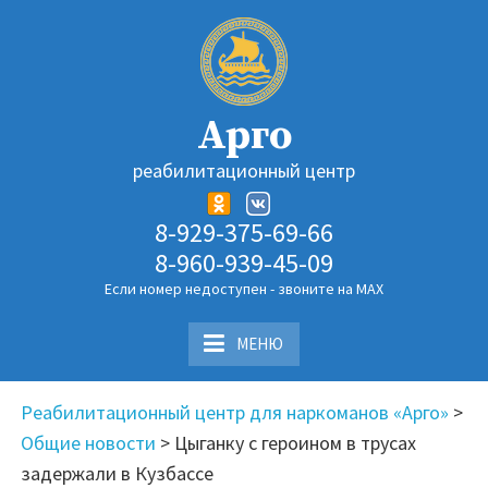
Перейти
к
содержимому
Арго
реабилитационный центр
8-929-375-69-66
8-960-939-45-09
Если номер недоступен - звоните на MAX
МЕНЮ
Реабилитационный центр для наркоманов «Арго»
>
Общие новости
>
Цыганку с героином в трусах
задержали в Кузбассе