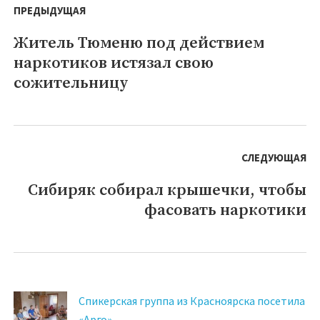
по
ПРЕДЫДУЩАЯ
записям
Житель Тюменю под действием
Предыдущая
наркотиков истязал свою
запись:
сожительницу
СЛЕДУЮЩАЯ
Сибиряк собирал крышечки, чтобы
Следующая
фасовать наркотики
запись:
Спикерская группа из Красноярска посетила
«Арго»