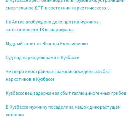
В Кузбассе арестован водитель грузовика, устроивший
смертельное ДТП в состоянии наркотического
опьянения
На Алтае возбуждено дело против мужчины,
заготовившего 18 кг марихуаны.
Мудрый совет от Федора Емельяненко
Суд над наркодилерами в Кузбассе
Четверо иностранных граждан осуждены за сбыт
наркотиков в Кузбассе
Кузбассовец задержан за сбыт галлюциногенных грибов
В Кузбассе мужчину посадили за мешок дикорастущей
конопли