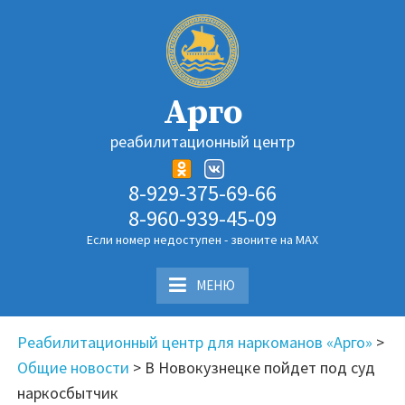
Перейти
к
содержимому
Арго
реабилитационный центр
8-929-375-69-66
8-960-939-45-09
Если номер недоступен - звоните на MAX
МЕНЮ
Реабилитационный центр для наркоманов «Арго»
>
Общие новости
>
В Новокузнецке пойдет под суд
наркосбытчик