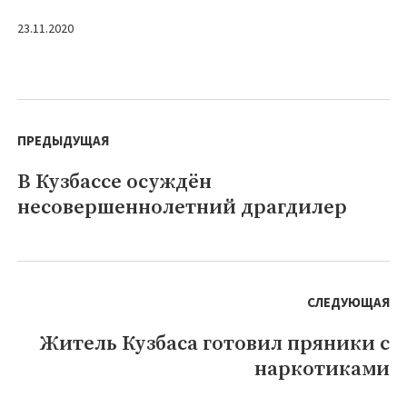
23.11.2020
Навигация
по
ПРЕДЫДУЩАЯ
записям
В Кузбассе осуждён
Предыдущая
несовершеннолетний драгдилер
запись:
СЛЕДУЮЩАЯ
Житель Кузбаса готовил пряники с
Следующая
наркотиками
запись: