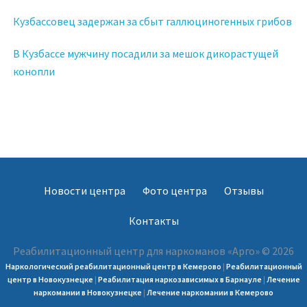
Кузбассовец задержан за сбыт галлюциногенных грибов
В Кузбассе мужчину посадили за мешок дикорастущей
конопли
Новости центра
Фото центра
Отзывы
Контакты
Реабилитационный центр для наркоманов «Арго» © 2026
Наркологический реабилитационный центр в Кемерово
|
Реабилитационный
центр в Новокузнецке
|
Реабилитация наркозависимых в Барнауле
|
Лечение
наркомании в Новокузнецке
|
Лечение наркомании в Кемерово