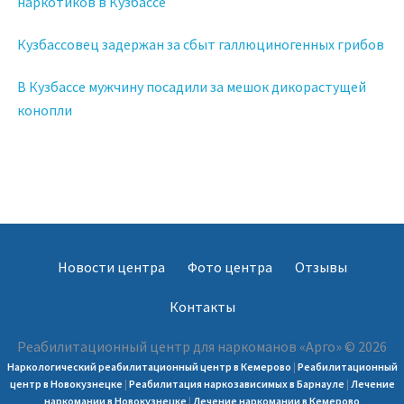
наркотиков в Кузбассе
Кузбассовец задержан за сбыт галлюциногенных грибов
В Кузбассе мужчину посадили за мешок дикорастущей
конопли
Новости центра
Фото центра
Отзывы
Контакты
Реабилитационный центр для наркоманов «Арго» © 2026
Наркологический реабилитационный центр в Кемерово
|
Реабилитационный
центр в Новокузнецке
|
Реабилитация наркозависимых в Барнауле
|
Лечение
наркомании в Новокузнецке
|
Лечение наркомании в Кемерово