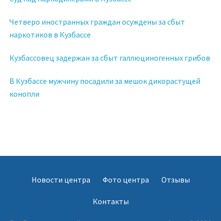
Четверо иностранных граждан осуждены за сбыт
наркотиков в Кузбассе
Кузбассовец задержан за сбыт галлюциногенных грибов
В Кузбассе мужчину посадили за мешок дикорастущей
конопли
Новости центра
Фото центра
Отзывы
Контакты