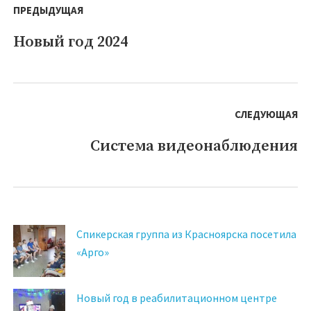
по
ПРЕДЫДУЩАЯ
записям
Новый год 2024
Предыдущая
запись:
СЛЕДУЮЩАЯ
Система видеонаблюдения
Следующая
запись:
Спикерская группа из Красноярска посетила
«Арго»
Новый год в реабилитационном центре