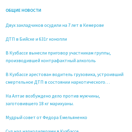
ОБЩИЕ НОВОСТИ
Двух закладчиков осудили на 7 лет в Кемерове
ДТП в Бийске и 631г конопли
В Кузбассе вынесли приговор участникам группы,
производившей контрафактный алкоголь
В Кузбассе арестован водитель грузовика, устроивший
смертельное ДТП в состоянии наркотического
опьянения
На Алтае возбуждено дело против мужчины,
заготовившего 18 кг марихуаны.
Мудрый совет от Федора Емельяненко
Суд над наркодилерами в Кузбассе