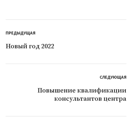
Навигация
по
ПРЕДЫДУЩАЯ
записям
Новый год 2022
Предыдущая
запись:
СЛЕДУЮЩАЯ
Повышение квалификации
Следующая
консультантов центра
запись: