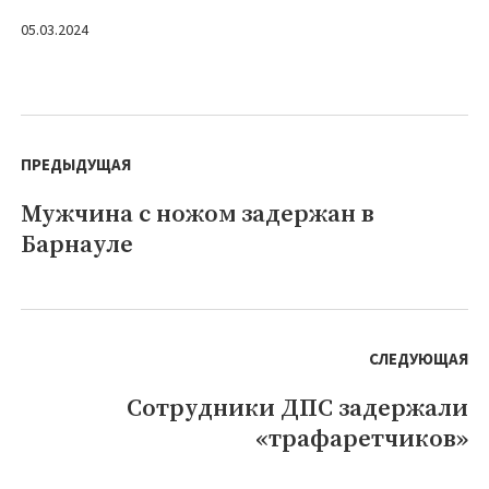
05.03.2024
Навигация
по
ПРЕДЫДУЩАЯ
записям
Мужчина с ножом задержан в
Предыдущая
Барнауле
запись:
СЛЕДУЮЩАЯ
Сотрудники ДПС задержали
Следующая
«трафаретчиков»
запись: