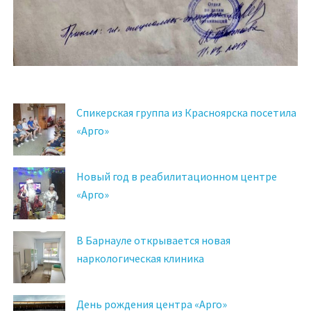
Спикерская группа из Красноярска посетила
«Арго»
Новый год в реабилитационном центре
«Арго»
В Барнауле открывается новая
наркологическая клиника
День рождения центра «Арго»