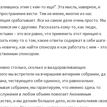
елившись этим с кем-то еще”. Эта мысль, наверное, и
ространение вести. Тем не менее, многие из нас
епция срабатывает. Все на самом деле очень просто. Мы
имся им с другими. Рассказать кому-то, как люди,
тыми – это все равно, что применить этот принцип к
ать кому-то о том, какие ответы содержат в себе шаги 
ь новичку, как найти спонсора и как работать с ним – это
бственным спонсором.
 ровно столько, сколько и выздоравливающих
рого мы встретили на вчерашнем вечернем собрании, да
мана, чествующего себя одиноко, это равносильно
вая собрание, мы гарантируем, что именно здесь то
ие служения в любом объеме помогает Анонимным
ство, и мы делаем большое дело, если выполняем свое