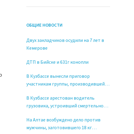
ОБЩИЕ НОВОСТИ
Двух закладчиков осудили на 7 лет в
Кемерове
ДТП в Бийске и 631г конопли
о
В Кузбассе вынесли приговор
участникам группы, производившей
контрафактный алкоголь
В Кузбассе арестован водитель
грузовика, устроивший смертельное
ДТП в состоянии наркотического
На Алтае возбуждено дело против
опьянения
мужчины, заготовившего 18 кг