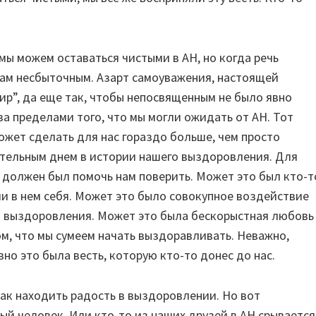
 мы можем оставаться чистыми в АН, но когда речь
нам несбыточным. Азарт самоуважения, настоящей
ир”, да еще так, чтобы непосвященным не было явно
за пределами того, что мы могли ожидать от АН. Тот
может сделать для нас гораздо больше, чем просто
ательным днем в истории нашего выздоровления. Для
о должен был помочь нам поверить. Может это был кто-т
ли в нем себя. Может это было совокупное воздействие
и выздоровления. Может это была бескорыстная любовь
ом, что мы сумеем начать выздоравливать. Неважно,
вно это была весть, которую кто-то донес до нас.
как находить радость в выздоровлении. Но вот
ый человек. Или кто-то из наших друзей в АН срывается