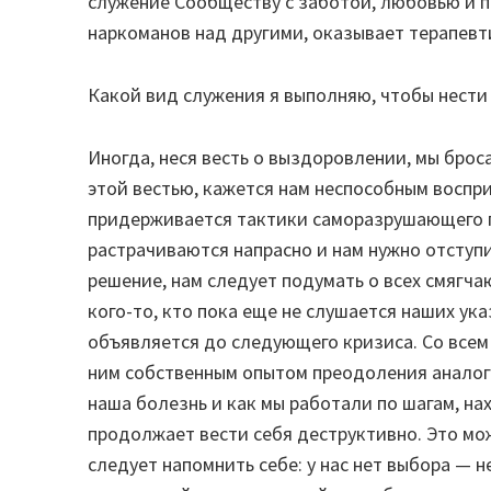
служение Сообществу с заботой, любовью и п
наркоманов над другими, оказывает терапевти
Какой вид служения я выполняю, чтобы нести
Иногда, неся весть о выздоровлении, мы брос
этой вестью, кажется нам неспособным восприн
придерживается тактики саморазрушающего п
растрачиваются напрасно и нам нужно отступи
решение, нам следует подумать о всех смягч
кого-то, кто пока еще не слушается наших ука
объявляется до следующего кризиса. Со всем 
ним собственным опытом преодоления аналоги
наша болезнь и как мы работали по шагам, на
продолжает вести себя деструктивно. Это мож
следует напомнить себе: у нас нет выбора — н