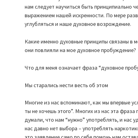
нам следует научиться быть принципиально че
выражением нашей искренности. По мере раз
углубляться и наше духовное возрождение.
Какие именно духовные принципы связаны в м
они повлияли на мое духовное пробуждение?
Что для меня означает фраза “духовное про
Мы старались нести весть об этом
Многие из нас вспоминают, как мы впервые ус
ты не хочешь этого”. Многих из нас эта фраз
думали, что нам “нужно” употреблять, и нас 
нас давно нет выбора – употреблять наркотики
это заявление само по себе помочь нам остава