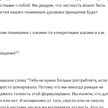
стными с собой. Мы увидим, что честность может быть
вития нашего понимания духовных принципов будет
оем понимании с какими-то конкретными шагами и как
буждение”?
лышали слова “Тебе не нужно больше употреблять, если
а просто шокировала. Потому что мы никогда раньше не
удивила точность этой формулировки. Мы поняли, что дл
 или нет. И независимо от того, смогло или не смогло
ться чистыми, мы все же восприняли эту весть. Кто-то