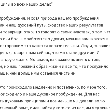
нципы во всех наших делах”
 пробуждения. И хотя природа нашего пробуждения
ак и наш духовный путь, сходство наших результатов
 товарищи открыто говорят о своих чувствах, о том, чт
что они больше заботятся о других, меньше замыкаются в
Посторонним это кажется поразительным. Люди, знавши
итых, говорят нам сейчас, что мы стали другими. И
 вторую жизнь. Мы знаем, как важно помнить о том,
м, но наш прежний образ жизни и все то, что послужило
льше, чем дольше мы остаемся чистыми.
Это происходило медленно и постепенно, по мере того,
роисходило и наше духовное пробуждение. Для нас
ть духовным принципам и все меньше мы давали волю
зненный опыт, имевшийся у кого-то из нас, мы медленн