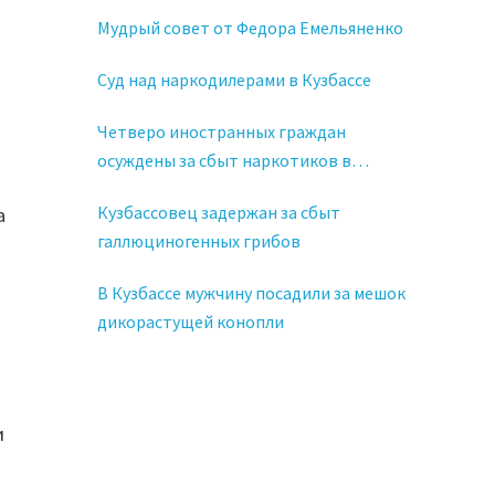
марихуаны.
Мудрый совет от Федора Емельяненко
Суд над наркодилерами в Кузбассе
Четверо иностранных граждан
осуждены за сбыт наркотиков в
Кузбассе
Кузбассовец задержан за сбыт
а
галлюциногенных грибов
В Кузбассе мужчину посадили за мешок
дикорастущей конопли
и