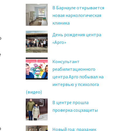
В Барнауле открывается
новая наркологическая
клиника
День рождения центра
о
«Арго»
е
Консультант
реабилитационного
центра Арго побывал на
интервью у психолога
(видео)
В центре прошла
проверка соцзащиты
о
Новый год: праздник