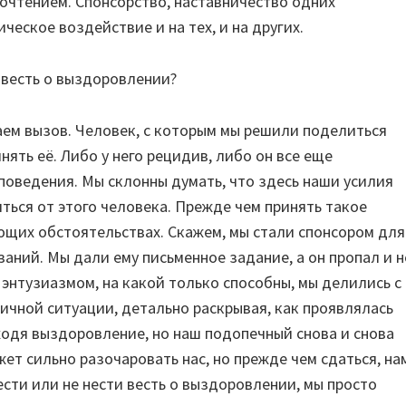
очтением. Спонсорство, наставничество одних
ческое воздействие и на тех, и на других.
 весть о выздоровлении?
аем вызов. Человек, с которым мы решили поделиться
ять её. Либо у него рецидив, либо он все еще
оведения. Мы склонны думать, что здесь наши усилия
ться от этого человека. Прежде чем принять такое
ающих обстоятельствах. Скажем, мы стали спонсором для
заний. Мы дали ему письменное задание, а он пропал и н
энтузиазмом, на какой только способны, мы делились с
чной ситуации, детально раскрывая, как проявлялась
ходя выздоровление, но наш подопечный снова и снова
ет сильно разочаровать нас, но прежде чем сдаться, на
ести или не нести весть о выздоровлении, мы просто